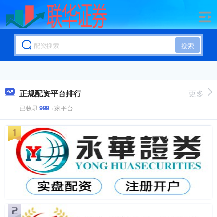
搜索
正规配资平台排行
更多
已收录
999
+家平台