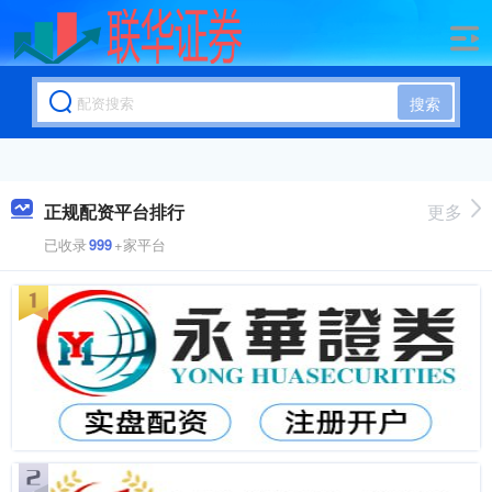
搜索
正规配资平台排行
更多
已收录
999
+家平台