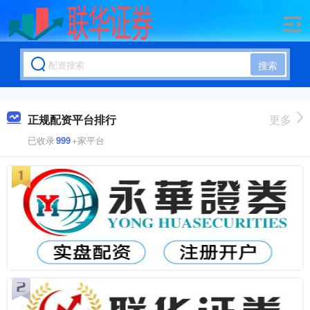
搜索
正规配资平台排行
更多
已收录
999
+家平台