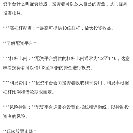
资平台什么叫配资炒股，投资者可以放大自己的资金，从而提高
投资收益。
* **高杠杆配资：**最高可提供10倍杠杆，放大投资收益。
**了解配资平台**
* **杠杆比例：**配资平台提供的杠杆比例通常为1:2至1:10，这意
味着投资者可以借用2至10倍的资金进行投资。
* **利息费用：**配资平台会向投资者收取利息费用，利息率根据
杠杆比例和借款期限而定。
* **风险控制：**配资平台通常会设置止损线和追缴线，以控制投
资者的风险。
**玩转股票市场**