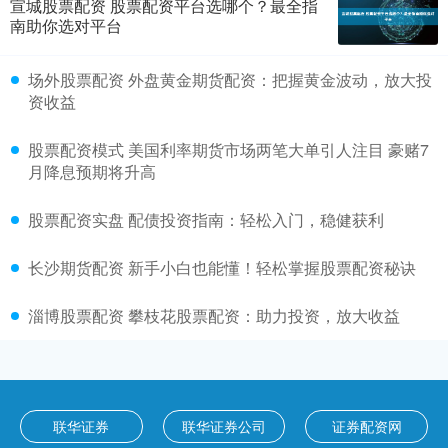
宣城股票配资 股票配资平台选哪个？最全指
南助你选对平台
场外股票配资 外盘黄金期货配资：把握黄金波动，放大投
资收益
股票配资模式 美国利率期货市场两笔大单引人注目 豪赌7
月降息预期将升高
股票配资实盘 配债投资指南：轻松入门，稳健获利
长沙期货配资 新手小白也能懂！轻松掌握股票配资秘诀
淄博股票配资 攀枝花股票配资：助力投资，放大收益
联华证券
联华证券公司
证券配资网